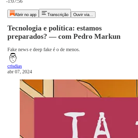
-1:07:56
Abrir no app
Transcrição
Ouvir via...
Tecnologia e política: estamos
preparados? — com Pedro Markun
Fake news e deep fake é o de menos.
crisdias
abr 07, 2024