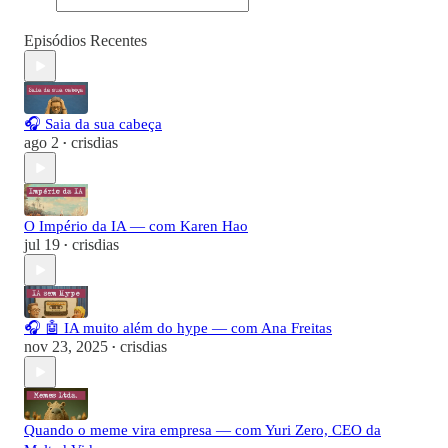
Episódios Recentes
🎧 Saia da sua cabeça
ago 2
crisdias
•
O Império da IA — com Karen Hao
jul 19
crisdias
•
🎧 🤖 IA muito além do hype — com Ana Freitas
nov 23, 2025
crisdias
•
Quando o meme vira empresa — com Yuri Zero, CEO da