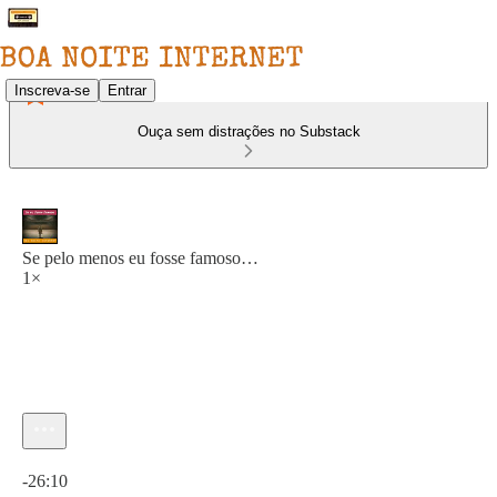
Inscreva-se
Entrar
Ouça sem distrações no Substack
Se pelo menos eu fosse famoso…
1×
Hora atual: 0:00 / Tempo total: -26:10
-26:10