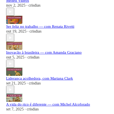
Melted Videos
nov 2, 2025
crisdias
•
Ser feliz no trabalho — com Renata Rivetti
out 19, 2025
crisdias
•
Inovação à brasileira — com Amanda Graciano
out 5, 2025
crisdias
•
Liderança acolhedora, com Mariana Clark
set 21, 2025
crisdias
•
A vida do rico é diferente — com Michel Alcoforado
set 7, 2025
crisdias
•