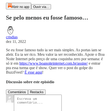
Abrir no app
Ouvir via...
Se pelo menos eu fosse famoso…
crisdias
dez 11, 2022
Se eu fosse famoso tudo ia ser mais simples. As portas iam se
abrir. Eu ia ser rico. Meu valor ia ser reconhecido. Apoie o Boa
Noite Internet pelo preço de uma coquinha zero por semana: é
só ir em
https://www.boanoiteinternet.com.br/assine/
e entrar
pra essa turma que é show. Quer ver o post do golpe do
BuzzFeed?
É esse aqui
!
Discussão sobre este episódio
Comentários
Restacks