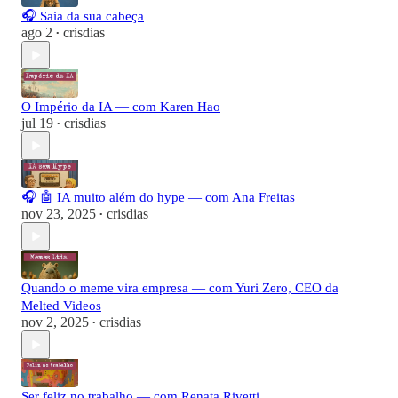
🎧 Saia da sua cabeça
ago 2
crisdias
•
O Império da IA — com Karen Hao
jul 19
crisdias
•
🎧 🤖 IA muito além do hype — com Ana Freitas
nov 23, 2025
crisdias
•
Quando o meme vira empresa — com Yuri Zero, CEO da
Melted Videos
nov 2, 2025
crisdias
•
Ser feliz no trabalho — com Renata Rivetti