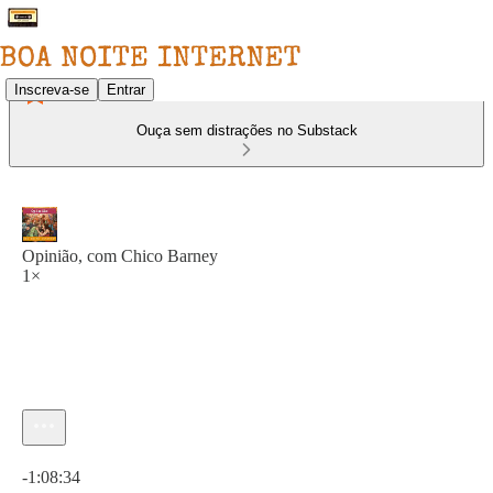
Inscreva-se
Entrar
Ouça sem distrações no Substack
Opinião, com Chico Barney
1×
Hora atual: 0:00 / Tempo total: -1:08:34
-1:08:34