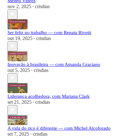
Melted Videos
nov 2, 2025
crisdias
•
Ser feliz no trabalho — com Renata Rivetti
out 19, 2025
crisdias
•
Inovação à brasileira — com Amanda Graciano
out 5, 2025
crisdias
•
Liderança acolhedora, com Mariana Clark
set 21, 2025
crisdias
•
A vida do rico é diferente — com Michel Alcoforado
set 7, 2025
crisdias
•