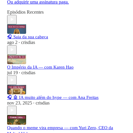
Ou adquirir uma assinatura paga.
Episódios Recentes
🎧 Saia da sua cabeça
ago 2
crisdias
•
O Império da IA — com Karen Hao
jul 19
crisdias
•
🎧 🤖 IA muito além do hype — com Ana Freitas
nov 23, 2025
crisdias
•
Quando o meme vira empresa — com Yuri Zero, CEO da