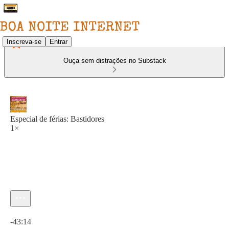
Inscreva-se
Entrar
Ouça sem distrações no Substack
Especial de férias: Bastidores
1×
Hora atual: 0:00 / Tempo total: -43:14
-43:14