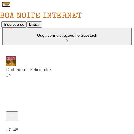
Inscreva-se
Entrar
Ouça sem distrações no Substack
Dinheiro ou Felicidade?
1×
Hora atual: 0:00 / Tempo total: -31:48
-31:48