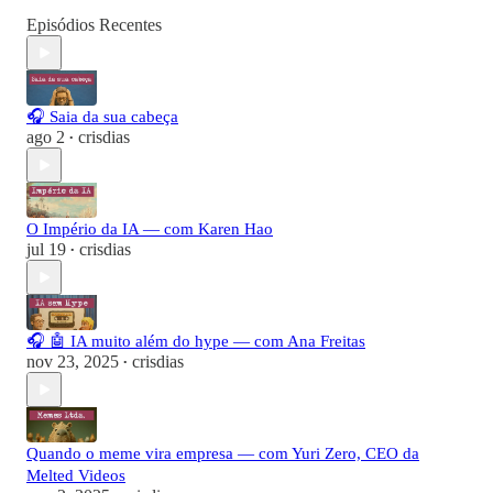
Episódios Recentes
🎧 Saia da sua cabeça
ago 2
crisdias
•
O Império da IA — com Karen Hao
jul 19
crisdias
•
🎧 🤖 IA muito além do hype — com Ana Freitas
nov 23, 2025
crisdias
•
Quando o meme vira empresa — com Yuri Zero, CEO da
Melted Videos