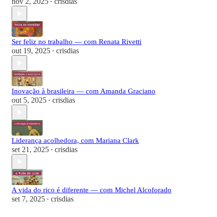
nov 2, 2025
crisdias
•
Ser feliz no trabalho — com Renata Rivetti
out 19, 2025
crisdias
•
Inovação à brasileira — com Amanda Graciano
out 5, 2025
crisdias
•
Liderança acolhedora, com Mariana Clark
set 21, 2025
crisdias
•
A vida do rico é diferente — com Michel Alcoforado
set 7, 2025
crisdias
•