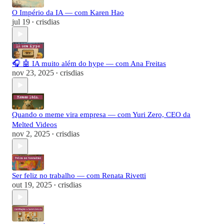
O Império da IA — com Karen Hao
jul 19
crisdias
•
🎧 🤖 IA muito além do hype — com Ana Freitas
nov 23, 2025
crisdias
•
Quando o meme vira empresa — com Yuri Zero, CEO da
Melted Videos
nov 2, 2025
crisdias
•
Ser feliz no trabalho — com Renata Rivetti
out 19, 2025
crisdias
•