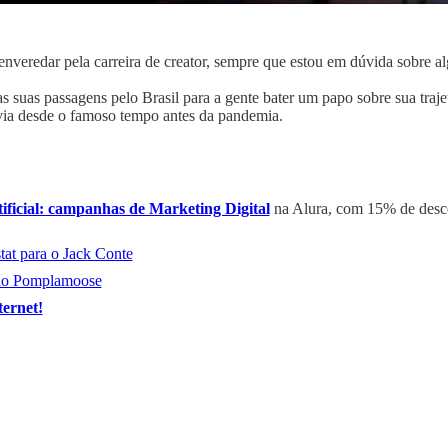
veredar pela carreira de creator, sempre que estou em dúvida sobre alg
as suas passagens pelo Brasil para a gente bater um papo sobre sua tra
ia desde o famoso tempo antes da pandemia.
tificial: campanhas de Marketing Digital
na Alura, com 15% de descon
tat para o Jack Conte
 do Pomplamoose
ternet!