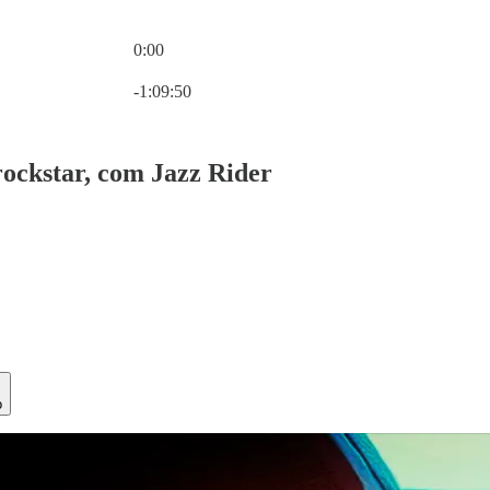
0:00
Hora atual: 0:00 / Tempo total: -1:09:50
-1:09:50
ockstar, com Jazz Rider
o