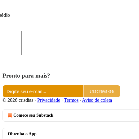
sódio
Pronto para mais?
Inscreva-se
© 2026 crisdias
·
Privacidade
∙
Termos
∙
Aviso de coleta
Comece seu Substack
Obtenha o App