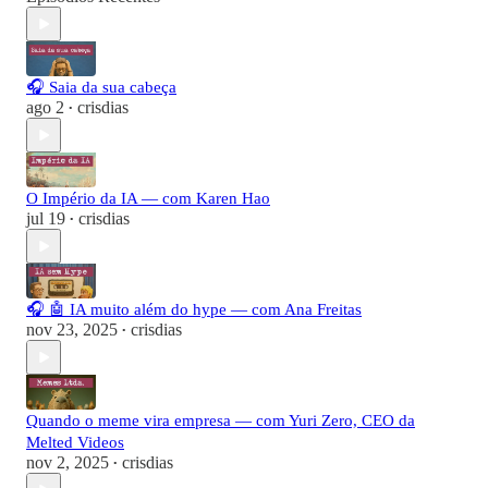
🎧 Saia da sua cabeça
ago 2
crisdias
•
O Império da IA — com Karen Hao
jul 19
crisdias
•
🎧 🤖 IA muito além do hype — com Ana Freitas
nov 23, 2025
crisdias
•
Quando o meme vira empresa — com Yuri Zero, CEO da
Melted Videos
nov 2, 2025
crisdias
•