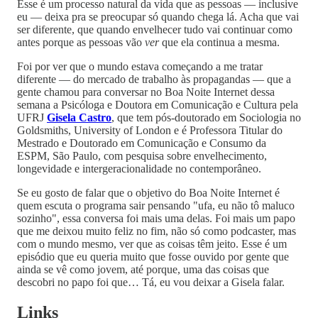
Esse é um processo natural da vida que as pessoas — inclusive
eu — deixa pra se preocupar só quando chega lá. Acha que vai
ser diferente, que quando envelhecer tudo vai continuar como
antes porque as pessoas vão
ver
que ela continua a mesma.
Foi por ver que o mundo estava começando a me tratar
diferente — do mercado de trabalho às propagandas — que a
gente chamou para conversar no Boa Noite Internet dessa
semana a Psicóloga e Doutora em Comunicação e Cultura pela
UFRJ
Gisela Castro
, que tem pós-doutorado em Sociologia no
Goldsmiths, University of London e é Professora Titular do
Mestrado e Doutorado em Comunicação e Consumo da
ESPM, São Paulo, com pesquisa sobre envelhecimento,
longevidade e intergeracionalidade no contemporâneo.
Se eu gosto de falar que o objetivo do Boa Noite Internet é
quem escuta o programa sair pensando "ufa, eu não tô maluco
sozinho", essa conversa foi mais uma delas. Foi mais um papo
que me deixou muito feliz no fim, não só como podcaster, mas
com o mundo mesmo, ver que as coisas têm jeito. Esse é um
episódio que eu queria muito que fosse ouvido por gente que
ainda se vê como jovem, até porque, uma das coisas que
descobri no papo foi que… Tá, eu vou deixar a Gisela falar.
Links