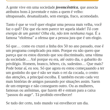
A gente vive em uma sociedade
jovemcêntrica
, que associa
atributos bons à juventude e ruins a quem é velho:
ultrapassado, desatualizado, sem energia, fraco, acomodado.
Tanto é que se você quer elogiar uma pessoa mais velha, você
faz o quê? Diz que ela nem parece ter aquela idade!
Tá com
energia de um garoto! Olha ela, não tem nenhuma ruga.
É a
famosa “elofensa” a ofensa que a pessoa jura que é um elogio.
Só que… como eu cruzei a linha dos 50 no ano passado, esse é
um programa complicado pra mim. Porque eu não quero que
pareça que eu estou dizendo que sou discriminado, uma vítima
da sociedade… Até porque eu era, até outro dia, o gabarito do
privilégio. Homem, branco, hétero, cis, sudestino… Que mais?
Pode botar aí, eu sou. Só que agora eu estou começaaando a ter
um gostinho do que é não ser mais o rei da cocada, o centro
das atenções, a principal escolha. E também escuto cada vez
mais histórias de amigos passando por situações assim. Saem
de um emprego e não conseguem outro. Ou as mulheres,
famosas ou anônimas, que fazem 40 e entram para a caixa
"passou do auge". Tá proibido envelhecer!
Se tudo der certo, todo mundo vai envelhecer um dia.