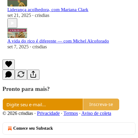
Liderança acolhedora, com Mariana Clark
set 21, 2025
crisdias
•
A vida do rico é diferente — com Michel Alcoforado
set 7, 2025
crisdias
•
Pronto para mais?
Inscreva-se
© 2026 crisdias
·
Privacidade
∙
Termos
∙
Aviso de coleta
Comece seu Substack