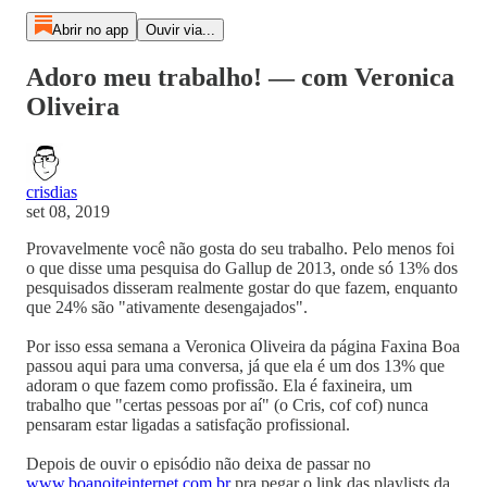
Abrir no app
Ouvir via...
Adoro meu trabalho! — com Veronica
Oliveira
crisdias
set 08, 2019
Provavelmente você não gosta do seu trabalho. Pelo menos foi
o que disse uma pesquisa do Gallup de 2013, onde só 13% dos
pesquisados disseram realmente gostar do que fazem, enquanto
que 24% são "ativamente desengajados".
Por isso essa semana a Veronica Oliveira da página Faxina Boa
passou aqui para uma conversa, já que ela é um dos 13% que
adoram o que fazem como profissão. Ela é faxineira, um
trabalho que "certas pessoas por aí" (o Cris, cof cof) nunca
pensaram estar ligadas a satisfação profissional.
Depois de ouvir o episódio não deixa de passar no
www.boanoiteinternet.com.br
pra pegar o link das playlists da