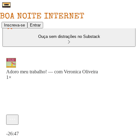
Inscreva-se
Entrar
Ouça sem distrações no Substack
Adoro meu trabalho! — com Veronica Oliveira
1×
Hora atual: 0:00 / Tempo total: -26:47
-26:47