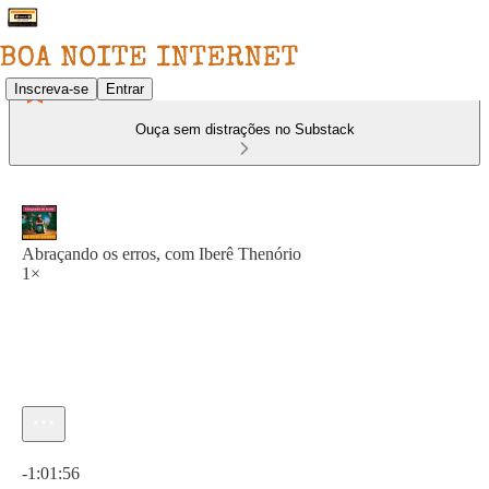
Inscreva-se
Entrar
Ouça sem distrações no Substack
Abraçando os erros, com Iberê Thenório
1×
Hora atual: 0:00 / Tempo total: -1:01:56
-1:01:56