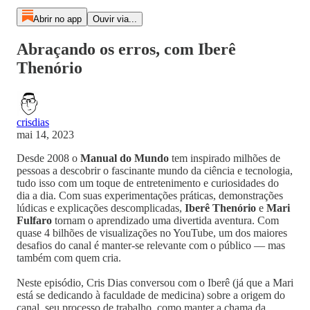
Abrir no app
Ouvir via...
Abraçando os erros, com Iberê
Thenório
crisdias
mai 14, 2023
Desde 2008 o
Manual do Mundo
tem inspirado milhões de
pessoas a descobrir o fascinante mundo da ciência e tecnologia,
tudo isso com um toque de entretenimento e curiosidades do
dia a dia. Com suas experimentações práticas, demonstrações
lúdicas e explicações descomplicadas,
Iberê Thenório
e
Mari
Fulfaro
tornam o aprendizado uma divertida aventura. Com
quase 4 bilhões de visualizações no YouTube, um dos maiores
desafios do canal é manter-se relevante com o público — mas
também com quem cria.
Neste episódio, Cris Dias conversou com o Iberê (já que a Mari
está se dedicando à faculdade de medicina) sobre a origem do
canal, seu processo de trabalho, como manter a chama da