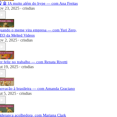
 🤖 IA muito além do hype — com Ana Freitas
ov 23, 2025
crisdias
•
uando o meme vira empresa — com Yuri Zero,
EO da Melted Videos
ov 2, 2025
crisdias
•
er feliz no trabalho — com Renata Rivetti
ut 19, 2025
crisdias
•
novação à brasileira — com Amanda Graciano
ut 5, 2025
crisdias
•
iderança acolhedora, com Mariana Clark