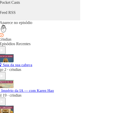
Pocket Casts
Feed RSS
Aparece no episódio
crisdias
Episódios Recentes
 Saia da sua cabeça
go 2
crisdias
•
 Império da IA — com Karen Hao
ul 19
crisdias
•