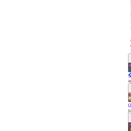

a
O
j