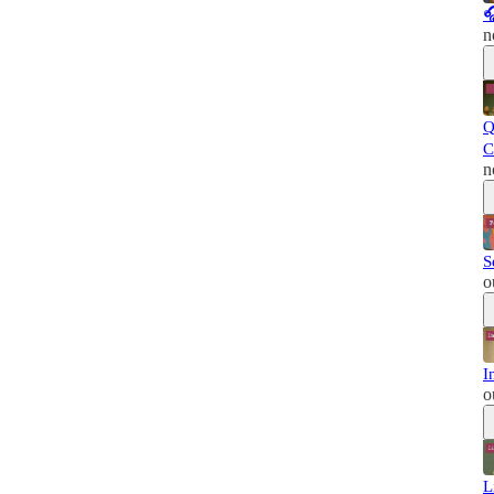

n
Q
C
n
S
o
I
o
L