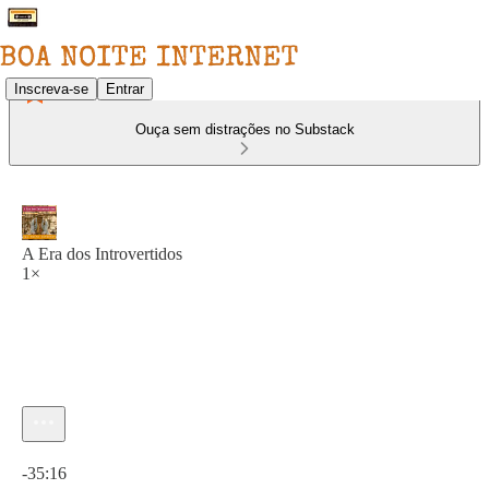
Inscreva-se
Entrar
Ouça sem distrações no Substack
A Era dos Introvertidos
1×
Hora atual: 0:00 / Tempo total: -35:16
-35:16