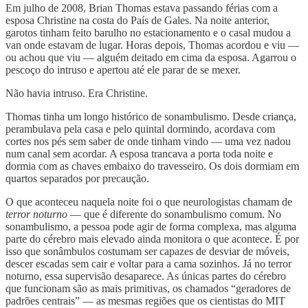
Em julho de 2008, Brian Thomas estava passando férias com a
esposa Christine na costa do País de Gales. Na noite anterior,
garotos tinham feito barulho no estacionamento e o casal mudou a
van onde estavam de lugar. Horas depois, Thomas acordou e viu —
ou achou que viu — alguém deitado em cima da esposa. Agarrou o
pescoço do intruso e apertou até ele parar de se mexer.
Não havia intruso. Era Christine.
Thomas tinha um longo histórico de sonambulismo. Desde criança,
perambulava pela casa e pelo quintal dormindo, acordava com
cortes nos pés sem saber de onde tinham vindo — uma vez nadou
num canal sem acordar. A esposa trancava a porta toda noite e
dormia com as chaves embaixo do travesseiro. Os dois dormiam em
quartos separados por precaução.
O que aconteceu naquela noite foi o que neurologistas chamam de
terror noturno
— que é diferente do sonambulismo comum. No
sonambulismo, a pessoa pode agir de forma complexa, mas alguma
parte do cérebro mais elevado ainda monitora o que acontece. É por
isso que sonâmbulos costumam ser capazes de desviar de móveis,
descer escadas sem cair e voltar para a cama sozinhos. Já no terror
noturno, essa supervisão desaparece. As únicas partes do cérebro
que funcionam são as mais primitivas, os chamados “geradores de
padrões centrais” — as mesmas regiões que os cientistas do MIT