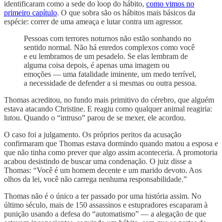
identificaram como a sede do loop do hábito,
como vimos no
primeiro capítulo
. O que sobra são os hábitos mais básicos da
espécie: correr de uma ameaça e lutar contra um agressor.
Pessoas com terrores noturnos não estão sonhando no
sentido normal. Não há enredos complexos como você
e eu lembramos de um pesadelo. Se elas lembram de
alguma coisa depois, é apenas uma imagem ou
emoções — uma fatalidade iminente, um medo terrível,
a necessidade de defender a si mesmas ou outra pessoa.
Thomas acreditou, no fundo mais primitivo do cérebro, que alguém
estava atacando Christine. E reagiu como qualquer animal reagiria:
lutou. Quando o “intruso” parou de se mexer, ele acordou.
O caso foi a julgamento. Os próprios peritos da acusação
confirmaram que Thomas estava dormindo quando matou a esposa e
que não tinha como prever que algo assim aconteceria. A promotoria
acabou desistindo de buscar uma condenação. O juiz disse a
Thomas: “Você é um homem decente e um marido devoto. Aos
olhos da lei, você não carrega nenhuma responsabilidade.”
Thomas não é o único a ter passado por uma história assim. No
último século, mais de 150 assassinos e estupradores escaparam à
punição usando a defesa do “automatismo” — a alegação de que