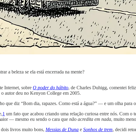
rar a beleza se ela está encerrada na mente?
e Internet, sobre
O poder do hábito
, de Charles Duhigg, comentei feliz
ue o autor deu no Kenyon College em 2005.
lho que diz “Bom dia, rapazes. Como está a água?” — e um olha para o
e,
1
um fato que acabou criando uma relação curiosa entre nós. Com o te
maior — mesmo eu sendo o cara que
não acredita em nada
, muito menos
 dois livros muito bons,
Messias de Duna
e
Sonhos de trem
, decidi re