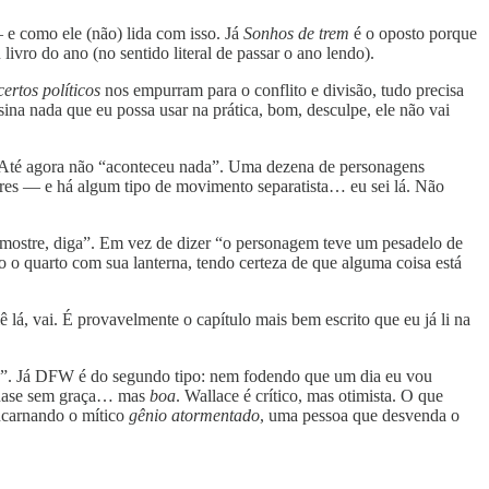
 e como ele (não) lida com isso. Já
Sonhos de trem
é o oposto porque
ivro do ano (no sentido literal de passar o ano lendo).
certos políticos
nos empurram para o conflito e divisão, tudo precisa
sina nada que eu possa usar na prática, bom, desculpe, ele não vai
 Até agora não “aconteceu nada”. Uma dezena de personagens
res — e há algum tipo de movimento separatista… eu sei lá. Não
o mostre, diga”. Em vez de dizer “o personagem teve um pesadelo de
 o quarto com sua lanterna, tendo certeza de que alguma coisa está
 lê lá, vai. É provavelmente o capítulo mais bem escrito que eu já li na
ara”. Já DFW é do segundo tipo: nem fodendo que um dia eu vou
 quase sem graça… mas
boa
. Wallace é crítico, mas otimista. O que
encarnando o mítico
gênio atormentado
, uma pessoa que desvenda o