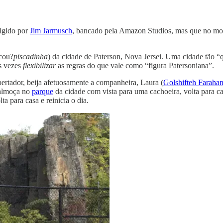
rigido por
Jim Jarmusch
, bancado pela Amazon Studios, mas que no mo
cou?
piscadinha
) da cidade de Paterson, Nova Jersei. Uma cidade tão 
às vezes
flexibilizar
as regras do que vale como “figura Patersoniana”.
pertador, beija afetuosamente a companheira, Laura (
Golshifteh Farahan
 almoça no
parque
da cidade com vista para uma cachoeira, volta para ca
a para casa e reinicia o dia.