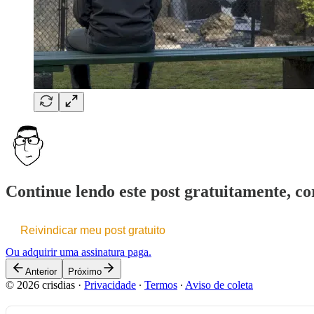
Continue lendo este post gratuitamente, cor
Reivindicar meu post gratuito
Ou adquirir uma assinatura paga.
Anterior
Próximo
© 2026 crisdias
·
Privacidade
∙
Termos
∙
Aviso de coleta