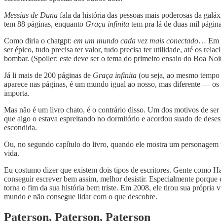
Messias de Duna
fala da história das pessoas mais poderosas da galá
tem 88 páginas, enquanto
Graça infinita
tem pra lá de duas mil página
Como diria o chatgpt:
em um mundo cada vez mais conectado
… Em u
ser épico, tudo precisa ter valor, tudo precisa ter utilidade, até os rel
bombar. (Spoiler: este deve ser o tema do primeiro ensaio do Boa Noit
Já li mais de 200 páginas de
Graça infinita
(ou seja, ao mesmo tempo 
aparece nas páginas, é um mundo igual ao nosso, mas diferente — o
importa.
Mas não é um livro chato, é o contrário disso. Um dos motivos de se
que algo o estava espreitando no dormitório e acordou suado de deses
escondida.
Ou, no segundo capítulo do livro, quando ele mostra um personagem t
vida.
Eu costumo dizer que existem dois tipos de escritores. Gente como 
conseguir escrever bem assim, melhor desistir. Especialmente porque
torna o fim da sua história bem triste. Em 2008, ele tirou sua própr
mundo e não consegue lidar com o que descobre.
Paterson, Paterson, Paterson