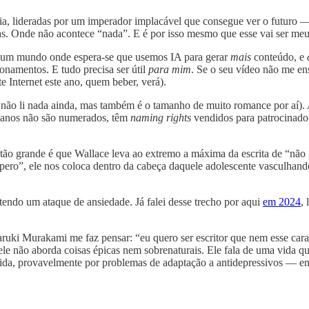
xia, lideradas por um imperador implacável que consegue ver o futuro —
s. Onde não acontece “nada”. E é por isso mesmo que esse vai ser meu l
m mundo onde espera-se que usemos IA para gerar
mais
conteúdo, e
acionamentos. E tudo precisa ser útil
para mim
. Se o seu vídeo não me en
e Internet este ano, quem beber, verá).
não li nada ainda, mas também é o tamanho de muito romance por aí).
s anos não são numerados, têm
naming rights
vendidos para patrocinado
r tão grande é que Wallace leva ao extremo a máxima da escrita de “nã
pero”, ele nos coloca dentro da cabeça daquele adolescente vasculhando
endo um ataque de ansiedade. Já falei desse trecho por aqui
em 2024
,
Haruki Murakami me faz pensar: “eu quero ser escritor que nem esse c
 ele não aborda coisas épicas nem sobrenaturais. Ele fala de uma vida
ia vida, provavelmente por problemas de adaptação a antidepressivos — 