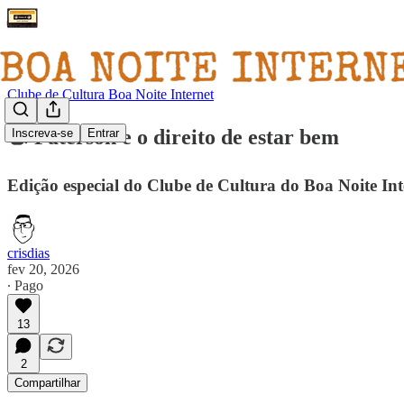
Clube de Cultura Boa Noite Internet
📽️ Paterson e o direito de estar bem
Inscreva-se
Entrar
Edição especial do Clube de Cultura do Boa Noite Int
crisdias
fev 20, 2026
∙ Pago
13
2
Compartilhar