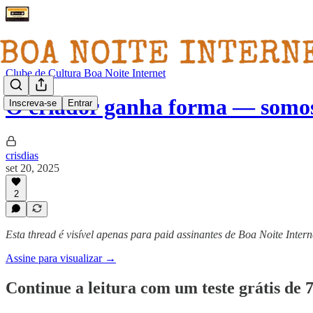
Clube de Cultura Boa Noite Internet
O criador ganha forma — somo
Inscreva-se
Entrar
crisdias
set 20, 2025
2
Esta thread é visível apenas para paid assinantes de Boa Noite Intern
Assine para visualizar →
Continue a leitura com um teste grátis de 7