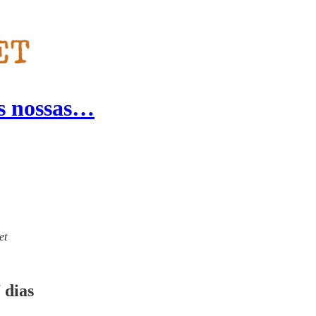
s nossas…
et
 dias