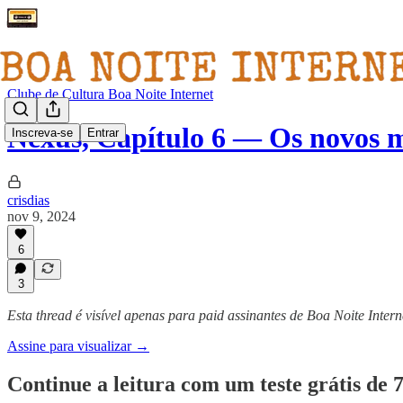
Clube de Cultura Boa Noite Internet
Nexus, Capítulo 6 — Os novos
Inscreva-se
Entrar
crisdias
nov 9, 2024
6
3
Esta thread é visível apenas para paid assinantes de Boa Noite Intern
Assine para visualizar →
Continue a leitura com um teste grátis de 7