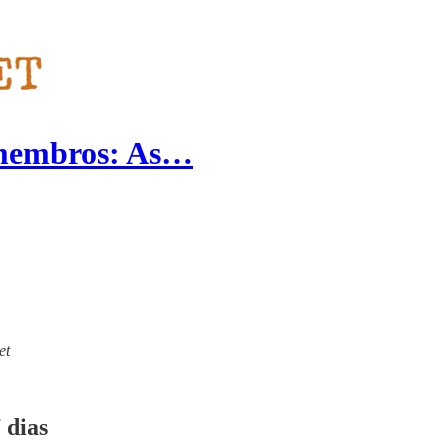
 membros: As…
et
 dias