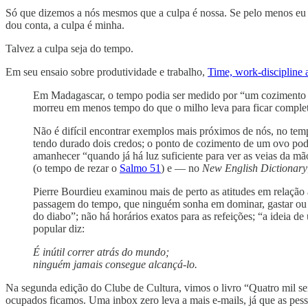
Só que dizemos a nós mesmos que a culpa é nossa. Se pelo menos eu ot
dou conta, a culpa é minha.
Talvez a culpa seja do tempo.
Em seu ensaio sobre produtividade e trabalho,
Time, work-discipline a
Em Madagascar, o tempo podia ser medido por “um cozimento de
morreu em menos tempo do que o milho leva para ficar comple
Não é difícil encontrar exemplos mais próximos de nós, no te
tendo durado dois credos; o ponto de cozimento de um ovo pod
amanhecer “quando já há luz suficiente para ver as veias da m
(o tempo de rezar o
Salmo 51
) e — no
New English Dictionary
Pierre Bourdieu examinou mais de perto as atitudes em relação
passagem do tempo, que ninguém sonha em dominar, gastar ou 
do diabo”; não há horários exatos para as refeições; “a idei
popular diz:
É inútil correr atrás do mundo;
ninguém jamais consegue alcançá-lo.
Na segunda edição do Clube de Cultura, vimos o livro “Quatro mil s
ocupados ficamos. Uma inbox zero leva a mais e-mails, já que as pe