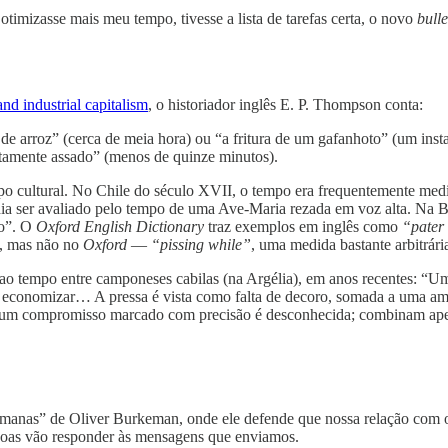
imizasse mais meu tempo, tivesse a lista de tarefas certa, o novo
bulle
nd industrial capitalism
, o historiador inglês E. P. Thompson conta:
 arroz” (cerca de meia hora) ou “a fritura de um gafanhoto” (um inst
tamente assado” (menos de quinze minutos).
mpo cultural. No Chile do século XVII, o tempo era frequentemente med
ia ser avaliado pelo tempo de uma Ave-Maria rezada em voz alta. Na 
ão”. O
Oxford English Dictionary
traz exemplos em inglês como
“pater
, mas não no
Oxford
—
“pissing while”
, uma medida bastante arbitrár
 ao tempo entre camponeses cabilas (na Argélia), em anos recentes: “U
economizar… A pressa é vista como falta de decoro, somada a uma amb
a de um compromisso marcado com precisão é desconhecida; combinam a
emanas” de Oliver Burkeman, onde ele defende que nossa relação com o
ssoas vão responder às mensagens que enviamos.