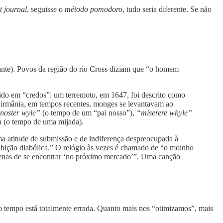
t journal
, seguisse o
método pomodoro
, tudo seria diferente. Se não
ante). Povos da região do rio Cross diziam que “o homem
ido em “credos”: um terremoto, em 1647, foi descrito como
Birmânia, em tempos recentes, monges se levantavam ao
 noster wyle”
(o tempo de um “pai nosso”),
“miserere whyle”
ia (o tempo de uma mijada).
ma atitude de submissão e de indiferença despreocupada à
ição diabólica.” O relógio às vezes é chamado de “o moinho
penas de se encontrar ‘no próximo mercado’”. Uma canção
 tempo está totalmente errada. Quanto mais nos “otimizamos”, mais