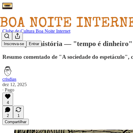
Clube de Cultura Boa Noite Internet
📙 Tempo e história — "tempo é dinheiro"
Inscreva-se
Entrar
Resumo comentado de "A sociedade do espetáculo", c
crisdias
dez 12, 2025
∙ Pago
4
2
1
Compartilhar