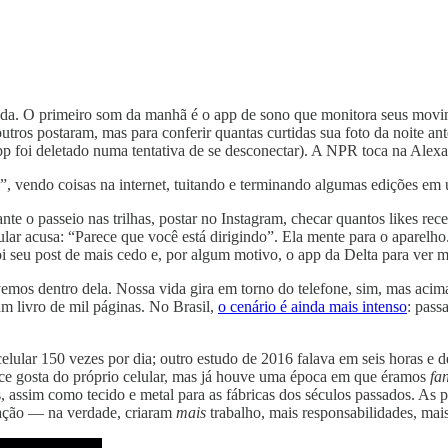
tada. O primeiro som da manhã é o app de sono que monitora seus movi
utros postaram, mas para conferir quantas curtidas sua foto da noite ant
app foi deletado numa tentativa de se desconectar). A NPR toca na Alexa
, vendo coisas na internet, tuitando e terminando algumas edições em 
ante o passeio nas trilhas, postar no Instagram, checar quantos likes r
lular acusa: “Parece que você está dirigindo”. Ela mente para o aparelho.
i seu post de mais cedo e, por algum motivo, o app da Delta para ver 
emos dentro dela. Nossa vida gira em torno do telefone, sim, mas acima
um livro de mil páginas. No Brasil,
o cenário é ainda mais intenso
: pass
lular 150 vezes por dia; outro estudo de 2016 falava em seis horas e
ce gosta do próprio celular, mas já houve uma época em que éramos
fa
, assim como tecido e metal para as fábricas dos séculos passados. As p
icação — na verdade, criaram
mais
trabalho, mais responsabilidades, mais