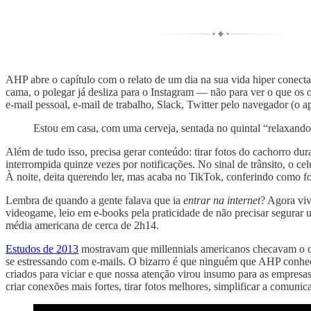
AHP abre o capítulo com o relato de um dia na sua vida hiper conec
cama, o polegar já desliza para o Instagram — não para ver o que os o
e-mail pessoal, e-mail de trabalho, Slack, Twitter pelo navegador (o 
Estou em casa, com uma cerveja, sentada no quintal “relaxando”
Além de tudo isso, precisa gerar conteúdo: tirar fotos do cachorro dur
interrompida quinze vezes por notificações. No sinal de trânsito, o ce
À noite, deita querendo ler, mas acaba no TikTok, conferindo como fo
Lembra de quando a gente falava que ia
entrar na internet
? Agora viv
videogame, leio em e-books pela praticidade de não precisar segurar 
média americana de cerca de 2h14.
Estudos de 2013
mostravam que millennials americanos checavam o ce
se estressando com e-mails. O bizarro é que ninguém que AHP conhe
criados para viciar e que nossa atenção virou insumo para as empresas
criar conexões mais fortes, tirar fotos melhores, simplificar a comun