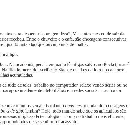
mentos para despertar “com gentileza”. Mas antes mesmo de sair da
erior recebeu. Entre o chuveiro e o café, são checagens consecutivas:
 enquanto tuíta algo que ouviu, ainda de toalha.
um artigo.
ecebeu. Na academia, pedala enquanto lê artigos salvos no Pocket, mas é
 Na fila do mercado, verifica o Slack e os likes da foto do cachorro.
milhas acumuladas.
 de tudo de telas: trabalho no computador, relaxo vendo séries ou no
amos aproximadamente 3h40 diárias em redes sociais — acima da
 dezenove minutos semanais rolando
timelines
, mandando mensagens e
nboys de app
, lembra? Hoje, todo mundo sabe que os aplicativos são
romessas utópicas da tecnologia — tornar o trabalho mais eficiente,
 oportunidades de se sentir um fracassado.