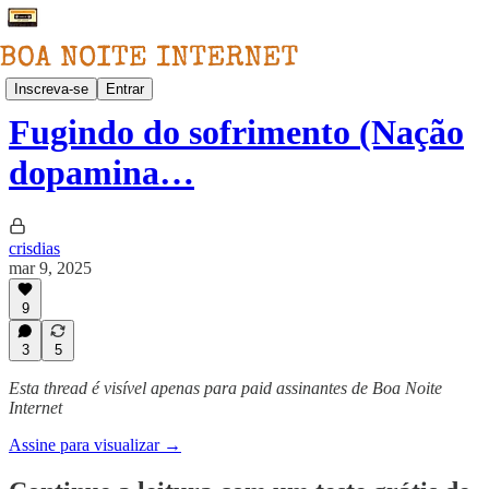
Clube de Cultura Boa Noite Internet
Inscreva-se
Entrar
Fugindo do sofrimento (Nação
dopamina…
crisdias
mar 9, 2025
9
3
5
Esta thread é visível apenas para paid assinantes de Boa Noite
Internet
Assine para visualizar →