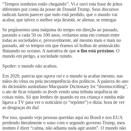
“Tempos sombrios estão chegando”. Vi e ouvi esta frase de jeitos
diferentes por conta da posse de Donald Trump. Seus discursos
radicais fazem parecer que tudo está perdido, que o mundo vai
acabar, que talvez o melhor seja desistir, se alienar, se entregar.
Se pegássemos uma máquina do tempo em direção ao passado,
parando a cada 50 ou 100 anos, veríamos uma em comum entre
todas as sociedades e, provavelmente, até mesmo mais e mais no
passado, até os tempos em que éramos só bolhas de aminoácido
flutuando no oceano. A narrativa de que
o fim está próximo
. O
mundo em perigo, a sociedade ruindo.
Spoiler: o mundo não acabou.
Em 2020, parecia que
agora vai
e o mundo ia acabar mesmo, nas
mãos do vírus ou pela incompetência dos políticos. A palavra do ano
do dicionário australiano Macquarie Dictionary foi “doomscrolling”,
o ato de ficar rolando os
feeds
vendo uma infinita sequência de
coisas ruins. Só que lembro de quando eu era criança e minha mãe
ligava a TV para ver o noticiário (o “repórter”) e dizia: hora de ver
as desgraças do dia!
Por isso, quando vejo pessoas queridas aqui no Brasil e nos EUA
perdendo literalmente o sono com o segundo governo Trump, meu
instinto é dizer “calma, não adianta nada agir assim”. O mundo não