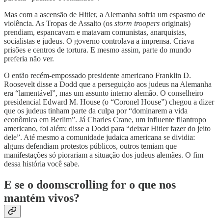
Mas com a ascensão de Hitler, a Alemanha sofria um espasmo de
violência. As Tropas de Assalto (os
storm troopers
originais)
prendiam, espancavam e matavam comunistas, anarquistas,
socialistas e judeus. O governo controlava a imprensa. Criava
prisões e centros de tortura. E mesmo assim, parte do mundo
preferia não ver.
O então recém-empossado presidente americano Franklin D.
Roosevelt disse a Dodd que a perseguição aos judeus na Alemanha
era “lamentável”, mas um assunto interno alemão. O conselheiro
presidencial Edward M. House (o “Coronel House”) chegou a dizer
que os judeus tinham parte da culpa por “dominarem a vida
econômica em Berlim”. Já Charles Crane, um influente filantropo
americano, foi além: disse a Dodd para “deixar Hitler fazer do jeito
dele”. Até mesmo a comunidade judaica americana se dividia:
alguns defendiam protestos públicos, outros temiam que
manifestações só piorariam a situação dos judeus alemães. O fim
dessa história você sabe.
E se o doomscrolling for o que nos
mantém vivos?