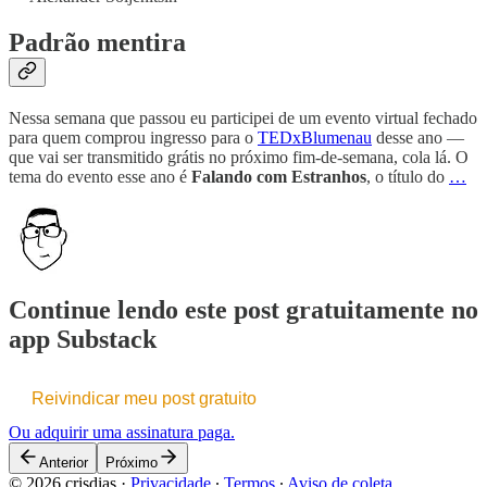
Padrão mentira
Nessa semana que passou eu participei de um evento virtual fechado
para quem comprou ingresso para o
TEDxBlumenau
desse ano —
que vai ser transmitido grátis no próximo fim-de-semana, cola lá. O
tema do evento esse ano é
Falando com Estranhos
, o título do
…
Continue lendo este post gratuitamente no
app Substack
Reivindicar meu post gratuito
Ou adquirir uma assinatura paga.
Anterior
Próximo
© 2026 crisdias
·
Privacidade
∙
Termos
∙
Aviso de coleta