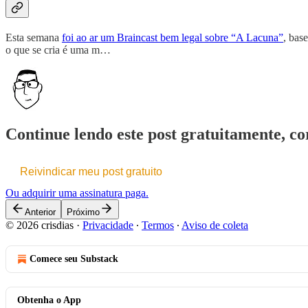
Esta semana
foi ao ar um Braincast bem legal sobre “A Lacuna”
, bas
o que se cria é uma m…
Continue lendo este post gratuitamente, cor
Reivindicar meu post gratuito
Ou adquirir uma assinatura paga.
Anterior
Próximo
© 2026 crisdias
·
Privacidade
∙
Termos
∙
Aviso de coleta
Comece seu Substack
Obtenha o App