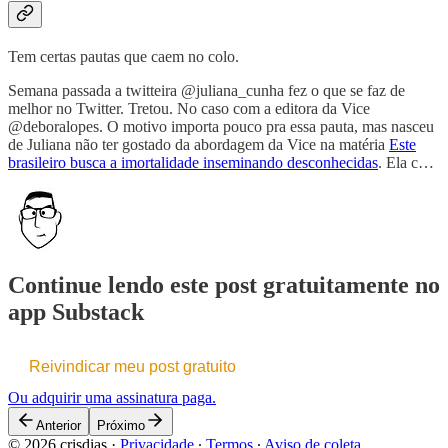
Tem certas pautas que caem no colo.
Semana passada a twitteira @juliana_cunha fez o que se faz de
melhor no Twitter. Tretou. No caso com a editora da Vice
@deboralopes. O motivo importa pouco pra essa pauta, mas nasceu
de Juliana não ter gostado da abordagem da Vice na matéria
Este
brasileiro busca a imortalidade inseminando desconhecidas
. Ela c…
Continue lendo este post gratuitamente no
app Substack
Reivindicar meu post gratuito
Ou adquirir uma assinatura paga.
Anterior
Próximo
© 2026 crisdias
·
Privacidade
∙
Termos
∙
Aviso de coleta