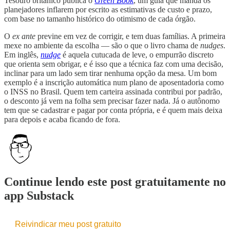
Tesouro britânico publica o
Green Book
, um guia que manda os
planejadores inflarem por escrito as estimativas de custo e prazo,
com base no tamanho histórico do otimismo de cada órgão.
O
ex ante
previne em vez de corrigir, e tem duas famílias. A primeira
mexe no ambiente da escolha — são o que o livro chama de
nudges
.
Em inglês,
nudge
é aquela cutucada de leve, o empurrão discreto
que orienta sem obrigar, e é isso que a técnica faz com uma decisão,
inclinar para um lado sem tirar nenhuma opção da mesa. Um bom
exemplo é a inscrição automática num plano de aposentadoria como
o INSS no Brasil. Quem tem carteira assinada contribui por padrão,
o desconto já vem na folha sem precisar fazer nada. Já o autônomo
tem que se cadastrar e pagar por conta própria, e é quem mais deixa
para depois e acaba ficando de fora.
Continue lendo este post gratuitamente no
app Substack
Reivindicar meu post gratuito