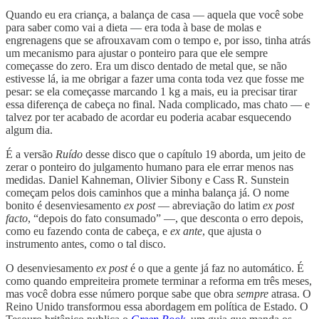
Quando eu era criança, a balança de casa — aquela que você sobe
para saber como vai a dieta — era toda à base de molas e
engrenagens que se afrouxavam com o tempo e, por isso, tinha atrás
um mecanismo para ajustar o ponteiro para que ele sempre
começasse do zero. Era um disco dentado de metal que, se não
estivesse lá, ia me obrigar a fazer uma conta toda vez que fosse me
pesar: se ela começasse marcando 1 kg a mais, eu ia precisar tirar
essa diferença de cabeça no final. Nada complicado, mas chato — e
talvez por ter acabado de acordar eu poderia acabar esquecendo
algum dia.
É a versão
Ruído
desse disco que o capítulo 19 aborda, um jeito de
zerar o ponteiro do julgamento humano para ele errar menos nas
medidas. Daniel Kahneman, Olivier Sibony e Cass R. Sunstein
começam pelos dois caminhos que a minha balança já. O nome
bonito é desenviesamento
ex post
— abreviação do latim
ex post
facto
, “depois do fato consumado” —, que desconta o erro depois,
como eu fazendo conta de cabeça, e
ex ante
, que ajusta o
instrumento antes, como o tal disco.
O desenviesamento
ex post
é o que a gente já faz no automático. É
como quando empreiteira promete terminar a reforma em três meses,
mas você dobra esse número porque sabe que obra
sempre
atrasa. O
Reino Unido transformou essa abordagem em política de Estado. O