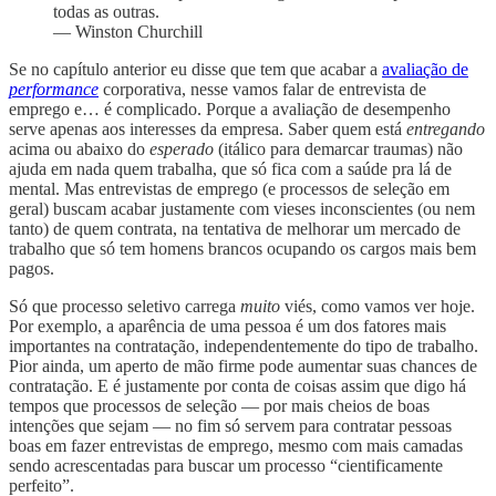
todas as outras.
— Winston Churchill
Se no capítulo anterior eu disse que tem que acabar a
avaliação de
performance
corporativa, nesse vamos falar de entrevista de
emprego e… é complicado. Porque a avaliação de desempenho
serve apenas aos interesses da empresa. Saber quem está
entregando
acima ou abaixo do
esperado
(itálico para demarcar traumas) não
ajuda em nada quem trabalha, que só fica com a saúde pra lá de
mental. Mas entrevistas de emprego (e processos de seleção em
geral) buscam acabar justamente com vieses inconscientes (ou nem
tanto) de quem contrata, na tentativa de melhorar um mercado de
trabalho que só tem homens brancos ocupando os cargos mais bem
pagos.
Só que processo seletivo carrega
muito
viés, como vamos ver hoje.
Por exemplo, a aparência de uma pessoa é um dos fatores mais
importantes na contratação, independentemente do tipo de trabalho.
Pior ainda, um aperto de mão firme pode aumentar suas chances de
contratação. E é justamente por conta de coisas assim que digo há
tempos que processos de seleção — por mais cheios de boas
intenções que sejam — no fim só servem para contratar pessoas
boas em fazer entrevistas de emprego, mesmo com mais camadas
sendo acrescentadas para buscar um processo “cientificamente
perfeito”.